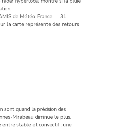
radar hyperlocal montre si la pluie
ation.
ARAMIS de Météo-France — 31
sur la carte représente des retours
on sont quand la précision des
ennes-Mirabeau diminue le plus.
 entre stable et convectif ; une