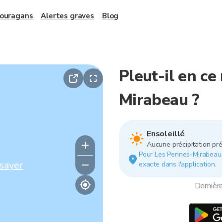
 ouragans
Alertes graves
Blog
Pleut-il en c
Mirabeau ?
Ensoleillé
Aucune précipitation pré
Pour Les Pennes-Mirabeau. L
sayer
exacte dans l'application.
Dernièr