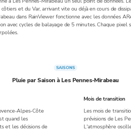
ne à Les Pennes-Mirabeau un seul point de données. Le 
ôtiers et du Var, arrivant vite ou déjà en cours de dissip
irabeau dans RainViewer fonctionne avec les données 
ion avec cycles de balayage de 5 minutes. Chaque pixel 
erpolées.
SAISONS
Pluie par Saison à Les Pennes-Mirabeau
Mois de transition
ovence-Alpes-Côte
Les mois de transiti
est quand les
prévisions de Les P
ts et les décisions de
L'atmosphère oscille