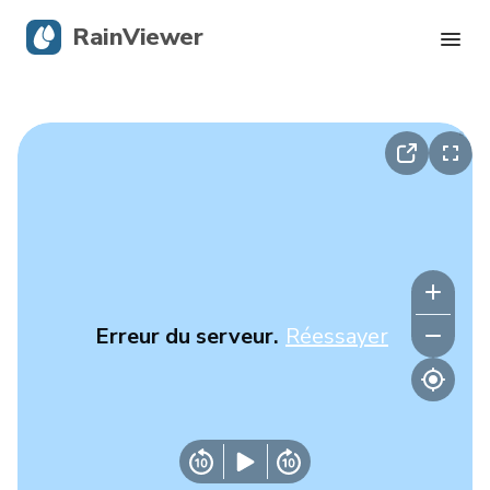
RainViewer
Radar en direct
Suivi des ouragans
Alertes graves
Blog
Erreur du serveur.
Réessayer
Obtenir l’application