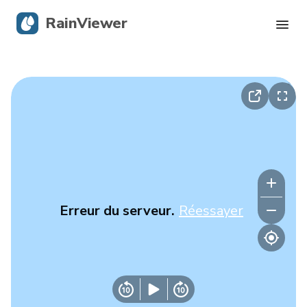
RainViewer
Radar en direct
Suivi des ouragans
Alertes graves
Blog
Erreur du serveur.
Réessayer
Obtenir l’application