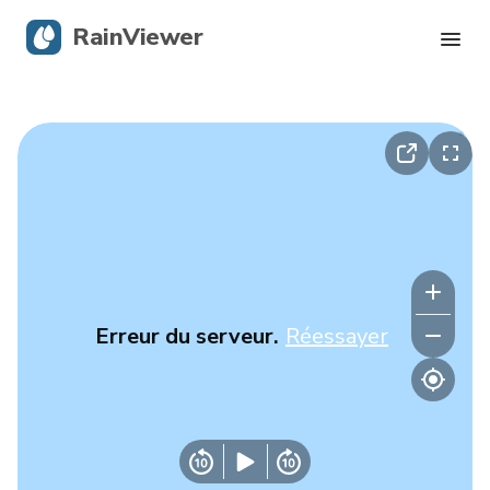
RainViewer
Radar en direct
Suivi des ouragans
Alertes graves
Blog
Erreur du serveur.
Réessayer
Obtenir l’application