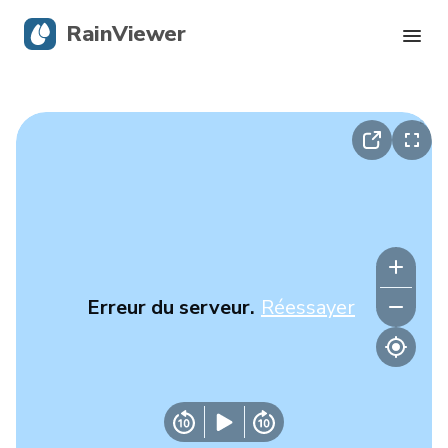
RainViewer
Radar en direct
Suivi des ouragans
Alertes graves
Blog
Erreur du serveur.
Réessayer
Obtenir l’application