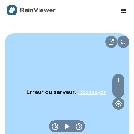
RainViewer
Radar en direct
Suivi des ouragans
Alertes graves
Blog
Erreur du serveur.
Réessayer
Obtenir l’application