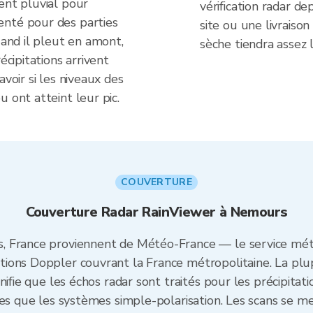
ent pluvial pour
vérification radar d
enté pour des parties
site ou une livraison
uand il pleut en amont,
sèche tiendra assez
écipitations arrivent
avoir si les niveaux des
 ont atteint leur pic.
COUVERTURE
Couverture Radar RainViewer à Nemours
 France proviennent de Météo-France — le service mété
ions Doppler couvrant la France métropolitaine. La plup
ifie que les échos radar sont traités pour les précipitati
ses que les systèmes simple-polarisation. Les scans se m