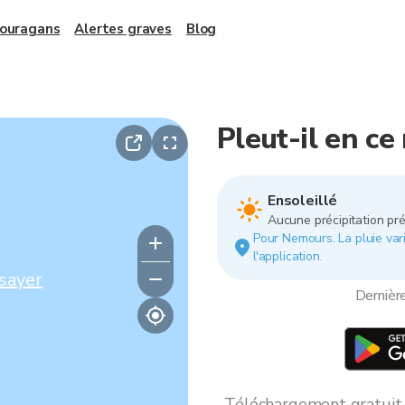
 ouragans
Alertes graves
Blog
Pleut-il en c
Ensoleillé
Aucune précipitation pré
Pour Nemours. La pluie vari
l'application.
sayer
Dernièr
Téléchargement gratuit *