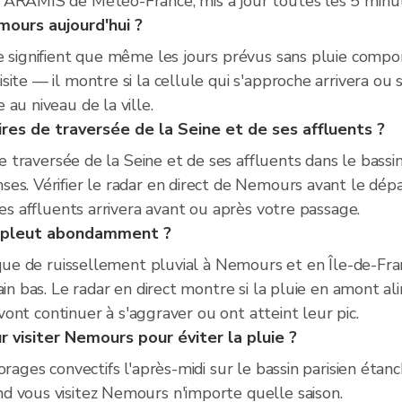
 ARAMIS de Météo-France, mis à jour toutes les 5 minu
emours aujourd'hui ?
e signifient que même les jours prévus sans pluie compo
ite — il montre si la cellule qui s'approche arrivera ou s
au niveau de la ville.
aires de traversée de la Seine et de ses affluents ?
de traversée de la Seine et de ses affluents dans le bassi
es. Vérifier le radar en direct de Nemours avant le dépar
ses affluents arrivera avant ou après votre passage.
l pleut abondamment ?
isque de ruissellement pluvial à Nemours et en Île-de-Fr
ain bas. Le radar en direct montre si la pluie en amont 
s vont continuer à s'aggraver ou ont atteint leur pic.
 visiter Nemours pour éviter la pluie ?
rages convectifs l'après-midi sur le bassin parisien étanch
d vous visitez Nemours n'importe quelle saison.