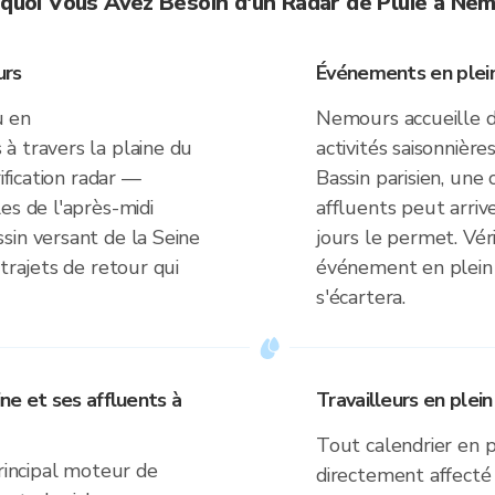
quoi Vous Avez Besoin d'un Radar de Pluie à Ne
urs
Événements en plein
u en
Nemours accueille de
à travers la plaine du
activités saisonnière
ification radar —
Bassin parisien, une 
es de l'après-midi
affluents peut arriv
sin versant de la Seine
jours le permet. Vér
trajets de retour qui
événement en plein a
s'écartera.
ine et ses affluents à
Travailleurs en plein
Tout calendrier en p
principal moteur de
directement affecté 