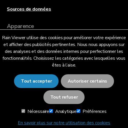
Sources de données
Apparence
Rain Viewer utilise des cookies pour améliorer votre expérience
et afficher des publicités pertinentes. Nous nous appuyons sur
Langue
des analyses et des données internes pour perfectionner les
fonctionnalités. Choisissez les catégories avec lesquelles vous
êtes à l’aise.
Français (FR)
Tout accepter
Autoriser certains
Tout refuser
© 2026 RainViewer,
MeteoLab Inc.
Nécessaire
Analytique
Préférences
Avis de confidentialité
Conditions générales
En savoir plus sur notre utilisation des cookies