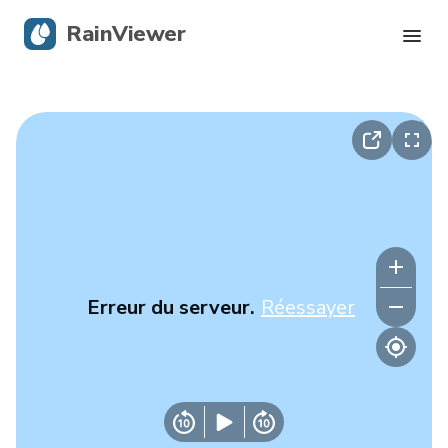
RainViewer
Radar en direct
Suivi des ouragans
Alertes graves
Blog
Erreur du serveur.
Réessayer
Obtenir l’application