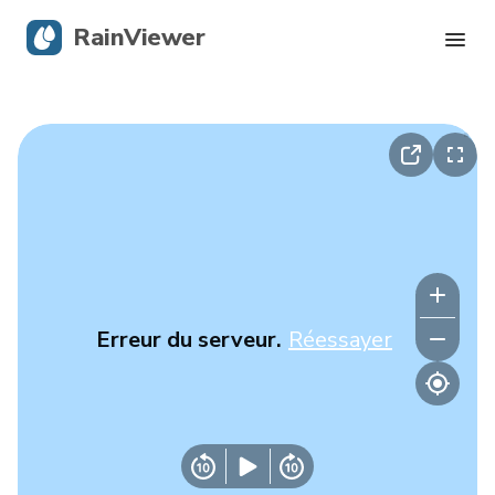
RainViewer
Radar en direct
Suivi des ouragans
Alertes graves
Blog
Erreur du serveur.
Réessayer
Obtenir l’application