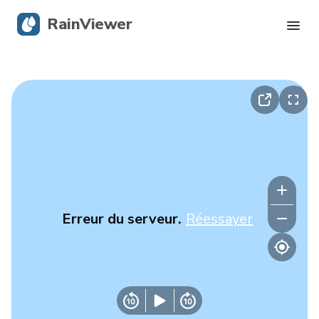
RainViewer
Radar en direct
Suivi des ouragans
Alertes graves
Blog
Erreur du serveur.
Réessayer
Obtenir l’application