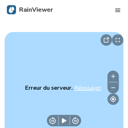
RainViewer
Radar en direct
Suivi des ouragans
Alertes graves
Blog
Erreur du serveur.
Réessayer
Obtenir l’application