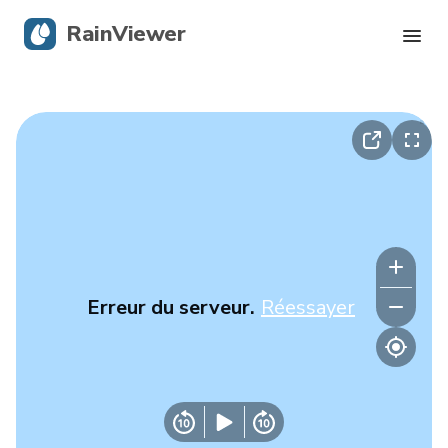
RainViewer
Radar en direct
Suivi des ouragans
Alertes graves
Blog
Erreur du serveur.
Réessayer
Obtenir l’application