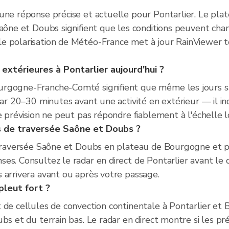
une réponse précise et actuelle pour Pontarlier. Le pl
Saône et Doubs signifient que les conditions peuvent chan
e polarisation de Météo-France met à jour RainViewer to
 extérieures à Pontarlier aujourd'hui ?
urgogne-Franche-Comté signifient que même les jours 
dar 20–30 minutes avant une activité en extérieur — il ind
e prévision ne peut pas répondre fiablement à l'échelle l
ts de traversée Saône et Doubs ?
e traversée Saône et Doubs en plateau de Bourgogne et 
s. Consultez le radar en direct de Pontarlier avant le dé
 arrivera avant ou après votre passage.
pleut fort ?
t de cellules de convection continentale à Pontarlier
bs et du terrain bas. Le radar en direct montre si les p