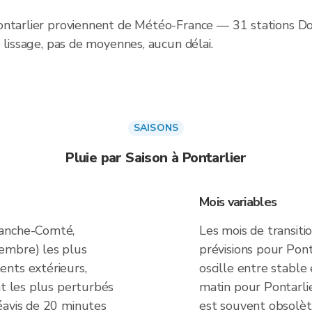
ontarlier proviennent de Météo-France — 31 stations D
 lissage, pas de moyennes, aucun délai.
SAISONS
Pluie par Saison à Pontarlier
Mois variables
ranche-Comté,
Les mois de transiti
embre) les plus
prévisions pour Pont
nts extérieurs,
oscille entre stable
nt les plus perturbés
matin pour Pontarl
éavis de 20 minutes
est souvent obsolète