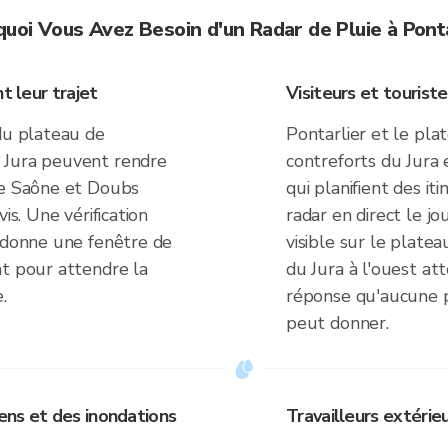
quoi Vous Avez Besoin d'un Radar de Pluie à Ponta
t leur trajet
Visiteurs et touriste
du plateau de
Pontarlier et le pl
 Jura peuvent rendre
contreforts du Jura e
ée Saône et Doubs
qui planifient des iti
is. Une vérification
radar en direct le jo
r donne une fenêtre de
visible sur le plate
nt pour attendre la
du Jura à l'ouest at
.
réponse qu'aucune pr
peut donner.
iens et des inondations
Travailleurs extérieu