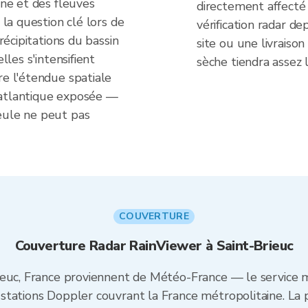
ine et des fleuves
directement affecté 
 la question clé lors de
vérification radar de
précipitations du bassin
site ou une livraison
lles s'intensifient
sèche tiendra assez
re l'étendue spatiale
 atlantique exposée —
eule ne peut pas
COUVERTURE
Couverture Radar RainViewer à Saint-Brieuc
ieuc, France proviennent de Météo-France — le service 
tations Doppler couvrant la France métropolitaine. La 