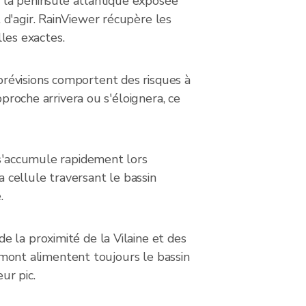
r la péninsule atlantique exposée
 d'agir. RainViewer récupère les
les exactes.
révisions comportent des risques à
pproche arrivera ou s'éloignera, ce
 s'accumule rapidement lors
a cellule traversant le bassin
.
 la proximité de la Vilaine et des
 amont alimentent toujours le bassin
ur pic.