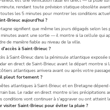
Brieuc est une vérification radar en direct — la pluie su
minute, rendant toute prévision statique obsolète avant
utes les 5 minutes pour montrer les conditions actuel
int-Brieuc aujourd'hui ?
tagne signifient que même les jours dégagés selon les p
0 minutes avant une sortie — il montre si la cellule qui a
e de manière fiable au niveau de la ville.
 d'accès à Saint-Brieuc ?
ccès à Saint-Brieuc dans la péninsule atlantique exposée
adar en direct de Saint-Brieuc avant le départ montre si l
 côtiers atlantiques arrivera avant ou après votre passage
il pleut fortement ?
êtes atlantiques à Saint-Brieuc et en Bretagne dépend de
rrain bas. Le radar en direct montre si les précipitations
s conditions vont continuer à s'aggraver ou ont atteint le
visiter Saint-Brieuc pour éviter la pluie ?