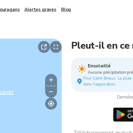
 ouragans
Alertes graves
Blog
Pleut-il en c
Ensoleillé
Aucune précipitation pré
Pour Saint-Brieuc. La pluie 
dans l'application.
sayer
Dernièr
Téléchargement gratuit *