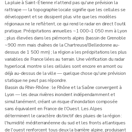
La pluie à Saint-Étienne n'attend pas qu'une prévision la
rattrape — la topographie locale signifie que les cellules se
développent et se dissipent plus vite que les modèles
régionaux ne le reflètent, ce qui rend le radar en direct l'outil
pratique. Précipitations annuelles ~1 000–1 050 mm à Lyon
; plus élevées dans les piémonts alpins (bassin de Grenoble
~900 mm mais chaînes de la Chartreuse/Belledonne au-
dessus de 1 500 mm) ; la région a les précipitations les plus
variables de France liées au terrain. Une vérification du radar
hyperlocal montre si les cellules sont encore en amont ou
déjà au-dessus de la ville — quelque chose qu'une prévision
statique ne peut pas répondre.
Bassin du Rhin-Rhône : le Rhône et la Saône convergent à
Lyon — les deux rivières inondent indépendamment et
simultanément, créant un risque d'inondation composée
sans équivalent en France de l'Ouest. Les Alpes
déterminent le caractère distinctif des pluies de la région :
l'humidité méditerranéenne du sud et les fronts atlantiques
de l'ouest renforcent tous deux la barrière alpine, produisant