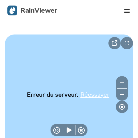
RainViewer
Radar en direct
Suivi des ouragans
Alertes graves
Blog
Erreur du serveur.
Réessayer
Obtenir l’application