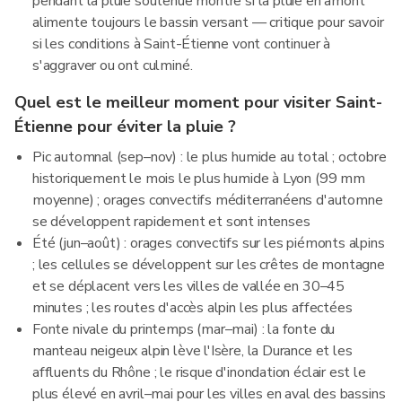
pendant la pluie soutenue montre si la pluie en amont
alimente toujours le bassin versant — critique pour savoir
si les conditions à Saint-Étienne vont continuer à
s'aggraver ou ont culminé.
Quel est le meilleur moment pour visiter Saint-
Étienne pour éviter la pluie ?
Pic automnal (sep–nov) : le plus humide au total ; octobre
historiquement le mois le plus humide à Lyon (99 mm
moyenne) ; orages convectifs méditerranéens d'automne
se développent rapidement et sont intenses
Été (jun–août) : orages convectifs sur les piémonts alpins
; les cellules se développent sur les crêtes de montagne
et se déplacent vers les villes de vallée en 30–45
minutes ; les routes d'accès alpin les plus affectées
Fonte nivale du printemps (mar–mai) : la fonte du
manteau neigeux alpin lève l'Isère, la Durance et les
affluents du Rhône ; le risque d'inondation éclair est le
plus élevé en avril–mai pour les villes en aval des bassins