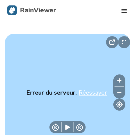
RainViewer
Radar en direct
Suivi des ouragans
Alertes graves
Blog
Erreur du serveur.
Réessayer
Obtenir l’application