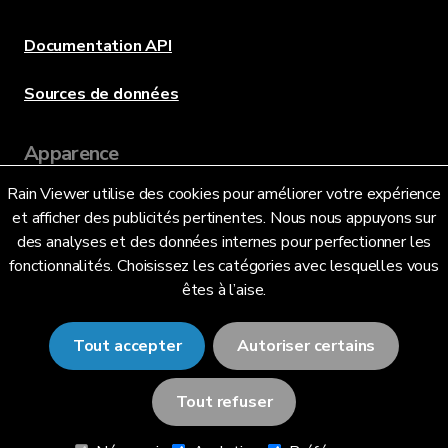
Documentation API
Sources de données
Apparence
Rain Viewer utilise des cookies pour améliorer votre expérience
et afficher des publicités pertinentes. Nous nous appuyons sur
Langue
des analyses et des données internes pour perfectionner les
fonctionnalités. Choisissez les catégories avec lesquelles vous
êtes à l’aise.
Français (FR)
Tout accepter
Autoriser certains
Tout refuser
© 2026 RainViewer,
MeteoLab Inc.