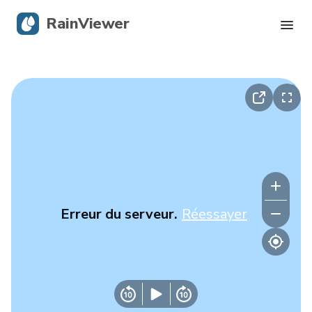
RainViewer
Radar en direct
Suivi des ouragans
Alertes graves
Blog
Erreur du serveur.
Réessayer
Obtenir l’application