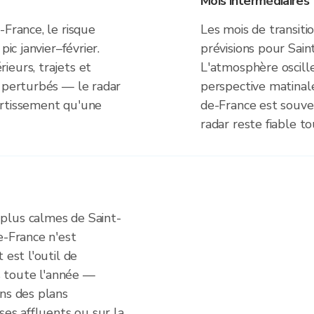
Mois intermédiaires
-France, le risque
Les mois de transiti
pic janvier–février.
prévisions pour Sain
ieurs, trajets et
L'atmosphère oscille
s perturbés — le radar
perspective matinal
ertissement qu'une
de-France est souven
radar reste fiable to
plus calmes de Saint-
e-France n'est
 est l'outil de
is toute l'année —
ans des plans
ses affluents ou sur la