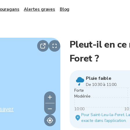
 ouragans
Alertes graves
Blog
Pleut-il en c
Foret ?
Pluie faible
De 10:30 à 11:00.
Forte
Modérée
sayer
10:00
10
Pour Saint-Leu-la-Foret. La 
exacte dans l'application.