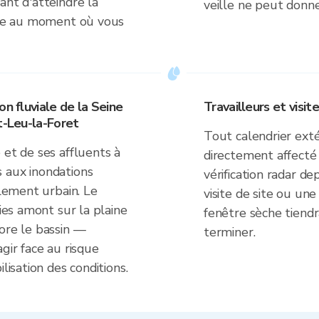
ant d'atteindre la
veille ne peut donne
uste au moment où vous
on fluviale de la Seine
Travailleurs et visit
t-Leu-la-Foret
Tout calendrier exté
 et de ses affluents à
directement affecté 
 aux inondations
vérification radar d
llement urbain. Le
visite de site ou une
uies amont sur la plaine
fenêtre sèche tiend
ore le bassin —
terminer.
gir face au risque
lisation des conditions.