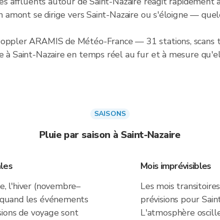
ses affluents autour de Saint-Nazaire réagit rapidement a
 en amont se dirige vers Saint-Nazaire ou s'éloigne — qu
 Doppler ARAMIS de Météo-France — 31 stations, scans t
e à Saint-Nazaire en temps réel au fur et à mesure qu'e
SAISONS
Pluie par saison à Saint-Nazaire
les
Mois imprévisibles
e, l'hiver (novembre–
Les mois transitoire
st quand les événements
prévisions pour Sain
cisions de voyage sont
L'atmosphère oscille