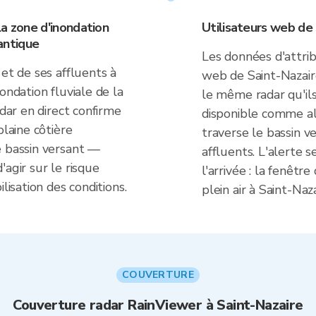
la zone d'inondation
Utilisateurs web de
lantique
Les données d'attrib
 et de ses affluents à
web de Saint-Nazaire
ondation fluviale de la
le même radar qu'ils
adar en direct confirme
disponible comme al
plaine côtière
traverse le bassin ve
e bassin versant —
affluents. L'alerte 
agir sur le risque
l'arrivée : la fenêtr
lisation des conditions.
plein air à Saint-Naza
COUVERTURE
Couverture radar RainViewer à Saint-Nazaire