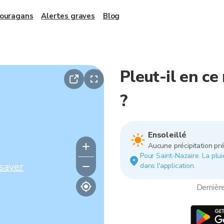
 ouragans
Alertes graves
Blog
Pleut-il en c
?
Ensoleillé
Aucune précipitation pré
Pour Saint-Nazaire. La pluie
sayer
dans l'application.
Dernièr