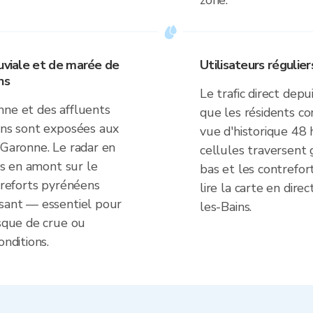
zone.
luviale et de marée de
Utilisateurs régulie
ns
Le trafic direct dep
nne et des affluents
que les résidents co
ains sont exposées aux
vue d'historique 4
 Garonne. Le radar en
cellules traversent 
ons en amont sur le
bas et les contrefo
ntreforts pyrénéens
lire la carte en dire
rsant — essentiel pour
les-Bains.
isque de crue ou
onditions.