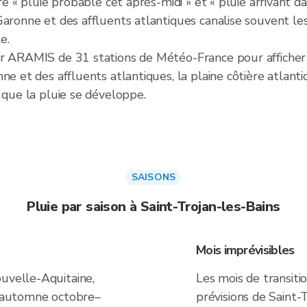
re « pluie probable cet après-midi » et « pluie arrivant d
Garonne et des affluents atlantiques canalise souvent les
e.
r ARAMIS de 31 stations de Météo-France pour afficher l
ne et des affluents atlantiques, la plaine côtière atlant
 que la pluie se développe.
SAISONS
Pluie par saison à Saint-Trojan-les-Bains
Mois imprévisibles
ouvelle-Aquitaine,
Les mois de transiti
er/automne octobre–
prévisions de Saint-T