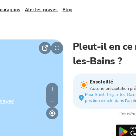
 ouragans
Alertes graves
Blog
Pleut-il en c
les-Bains ?
Ensoleillé
Aucune précipitation pré
Pour Saint-Trojan-les-Bains.
sayer
position exacte dans l'appli
Dernièr