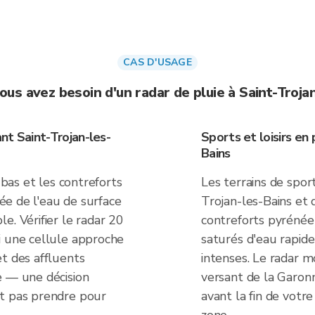
CAS D'USAGE
ous avez besoin d'un radar de pluie à Saint-Troja
nt Saint-Trojan-les-
Sports et loisirs en 
Bains
 bas et les contreforts
Les terrains de sport
rée de l'eau de surface
Trojan-les-Bains et d
e. Vérifier le radar 20
contreforts pyrénée
i une cellule approche
saturés d'eau rapid
t des affluents
intenses. Le radar mo
e — une décision
versant de la Garonn
ut pas prendre pour
avant la fin de votr