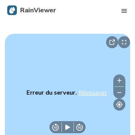
RainViewer
Radar en direct
Suivi des ouragans
Alertes graves
Blog
Erreur du serveur.
Réessayer
Obtenir l’application