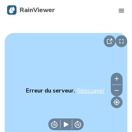
RainViewer
Radar en direct
Suivi des ouragans
Alertes graves
Blog
Erreur du serveur.
Réessayer
Obtenir l’application