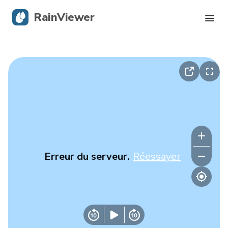
RainViewer
Radar en direct
Suivi des ouragans
Alertes graves
Blog
Erreur du serveur.
Réessayer
Obtenir l’application