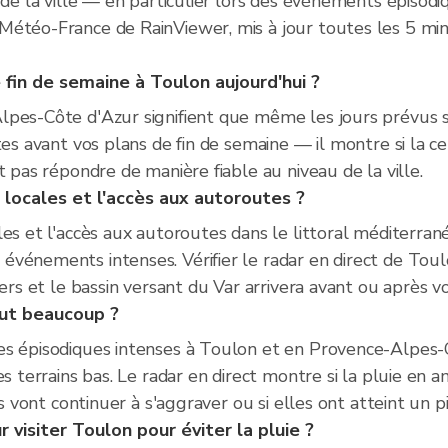
 de la ville — en particulier lors des événements épisodi
Météo-France de RainViewer, mis à jour toutes les 5 mi
 fin de semaine à Toulon aujourd'hui ?
lpes-Côte d'Azur signifient que même les jours prévus
tes avant vos plans de fin de semaine — il montre si la c
t pas répondre de manière fiable au niveau de la ville.
s locales et l'accès aux autoroutes ?
s et l'accès aux autoroutes dans le littoral méditerranéen
vénements intenses. Vérifier le radar en direct de Toul
iers et le bassin versant du Var arrivera avant ou après v
eut beaucoup ?
es épisodiques intenses à Toulon et en Provence-Alpes-
es terrains bas. Le radar en direct montre si la pluie en
ns vont continuer à s'aggraver ou si elles ont atteint un pi
visiter Toulon pour éviter la pluie ?