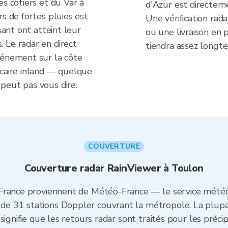
es côtiers et du Var à
d'Azur est directeme
rs de fortes pluies est
Une vérification rad
sant ont atteint leur
ou une livraison en p
 Le radar en direct
tiendra assez longte
vénement sur la côte
lcaire inland — quelque
peut pas vous dire.
COUVERTURE
Couverture radar RainViewer à Toulon
France proviennent de Météo-France — le service météor
 31 stations Doppler couvrant la métropole. La plupar
ignifie que les retours radar sont traités pour les précip