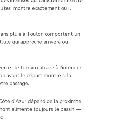
ques intenses qui caractérisent cette
nutes, montre exactement où il
 sans pluie à Toulon comportent un
ellule qui approche arrivera ou
 et le terrain calcaire à l'intérieur
on avant le départ montre si la
otre passage.
Côte d'Azur dépend de la proximité
 amont alimente toujours le bassin —
c.