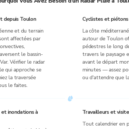
ourquoi Vous Avez Besoin d'un Radar Pluie à Toul
et depuis Toulon
Cyclistes et piéton
éenne et du terrain
La côte méditerranée
sont affectées par
autour de Toulon off
convectives,
pédestres le long de
aversent le bassin-
travers le paysage e
ar. Vérifier le radar
avant le départ mon
ule qui approche se
minutes — assez pou
iez la traversée
ou d'attendre que la 
us le faites.
 et inondations à
Travailleurs et visit
Tout calendrier en 