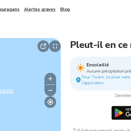
 ouragans
Alertes graves
Blog
Pleut-il en c
Ensoleillé
Aucune précipitation pré
Pour Toulon. La pluie varie 
l'application.
sayer
Dernièr
Téléchargement gratuit *