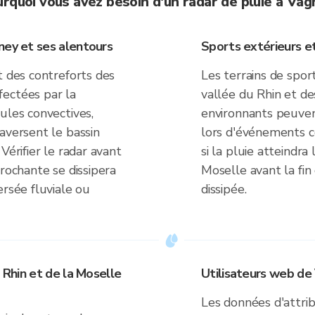
rquoi vous avez besoin d'un radar de pluie à Va
ney et ses alentours
Sports extérieurs et
t des contreforts des
Les terrains de sport
ectées par la
vallée du Rhin et d
ules convectives,
environnants peuve
aversent le bassin
lors d'événements c
Vérifier le radar avant
si la pluie atteindra
prochante se dissipera
Moselle avant la fin
ersée fluviale ou
dissipée.
u Rhin et de la Moselle
Utilisateurs web de
Les données d'attrib