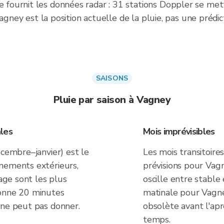
ournit les données radar : 31 stations Doppler se mett
Vagney est la position actuelle de la pluie, pas une prédi
SAISONS
Pluie par saison à Vagney
les
Mois imprévisibles
écembre–janvier) est le
Les mois transitoire
nements extérieurs,
prévisions pour Vag
yage sont les plus
oscille entre stable
donne 20 minutes
matinale pour Vagn
 ne peut pas donner.
obsolète avant l'aprè
temps.