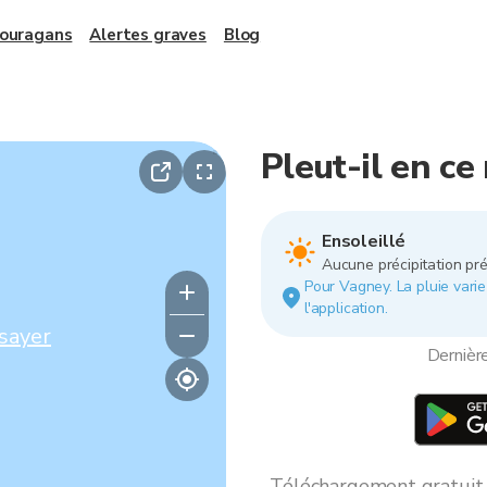
 ouragans
Alertes graves
Blog
Pleut-il en c
Ensoleillé
Aucune précipitation pré
Pour Vagney. La pluie varie
l'application.
sayer
Dernièr
Téléchargement gratuit *