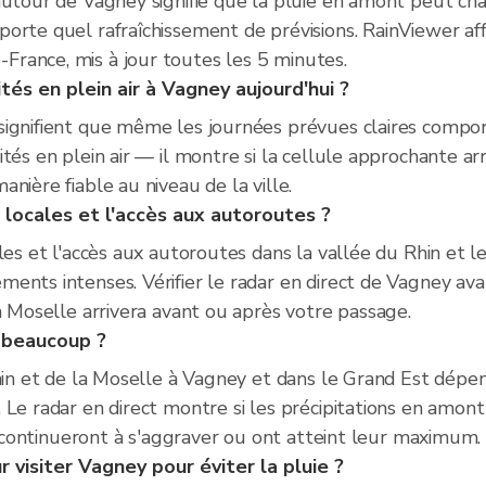
autour de Vagney signifie que la pluie en amont peut cha
orte quel rafraîchissement de prévisions. RainViewer aff
rance, mis à jour toutes les 5 minutes.
ités en plein air à Vagney aujourd'hui ?
ignifient que même les journées prévues claires comport
tés en plein air — il montre si la cellule approchante arr
nière fiable au niveau de la ville.
s locales et l'accès aux autoroutes ?
les et l'accès aux autoroutes dans la vallée du Rhin et 
ents intenses. Vérifier le radar en direct de Vagney ava
a Moselle arrivera avant ou après votre passage.
t beaucoup ?
Rhin et de la Moselle à Vagney et dans le Grand Est dépen
 Le radar en direct montre si les précipitations en amon
ns continueront à s'aggraver ou ont atteint leur maximum.
visiter Vagney pour éviter la pluie ?