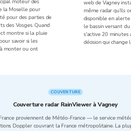
ncipal moteur des
web de Vagney insta
de la Moselle pour
même radar qu'ils o
té pour des parties de
disponible en alerte
orts des Vosges. Quand
le bassin versant du
ect montre si la pluie
s'active 20 minutes a
pour savoir si les
décision qui change 
t à monter ou ont
COUVERTURE
Couverture radar RainViewer à Vagney
France proviennent de Météo-France — le service météor
ions Doppler couvrant la France métropolitaine. La plup