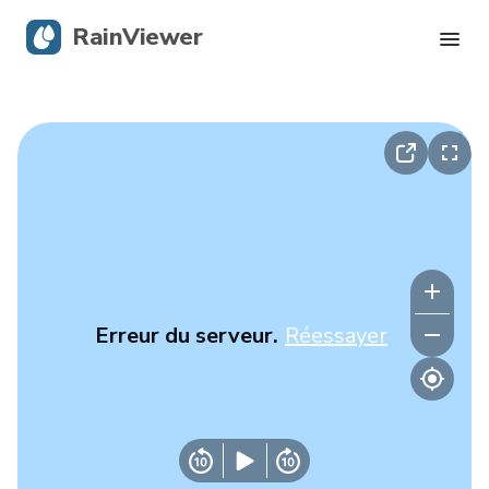
RainViewer
Radar en direct
Suivi des ouragans
Alertes graves
Blog
Erreur du serveur.
Réessayer
Obtenir l’application