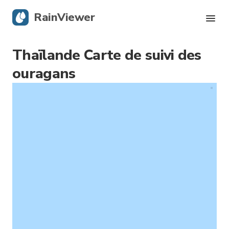
RainViewer
Thaïlande Carte de suivi des
Radar en direct
ouragans
Suivi des ouragans
Alertes graves
Blog
Obtenir l’application