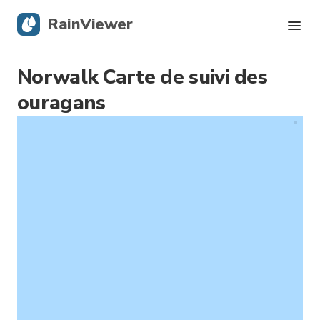
RainViewer
Norwalk Carte de suivi des
Radar en direct
ouragans
Suivi des ouragans
Alertes graves
Blog
Obtenir l’application