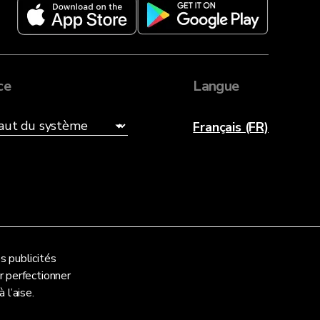
ce
Langue
Français (FR)
s publicités
 perfectionner
 l’aise.