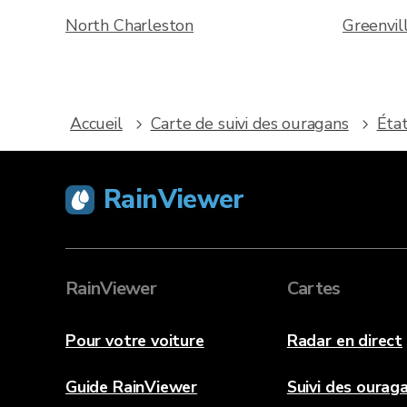
North Charleston
Greenvil
Accueil
Carte de suivi des ouragans
Éta
RainViewer
RainViewer
Cartes
Pour votre voiture
Radar en direct
Guide RainViewer
Suivi des ourag