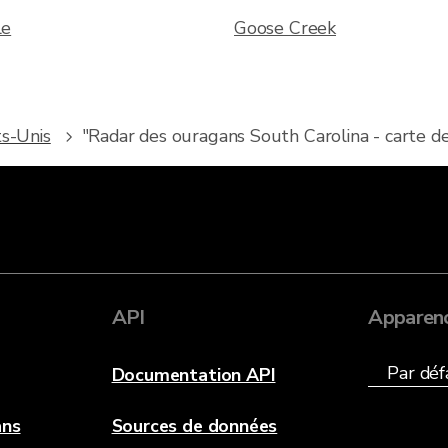
le
Goose Creek
ts-Unis
"Radar des ouragans South Carolina - carte de 
API
Apparen
Documentation API
ans
Sources de données