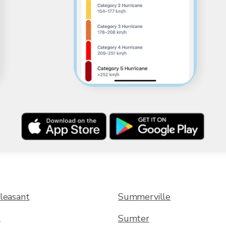
leasant
Summerville
l
Sumter