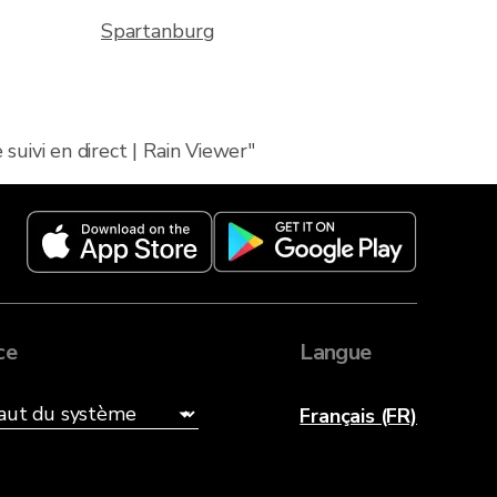
Spartanburg
suivi en direct | Rain Viewer"
ce
Langue
Français (FR)