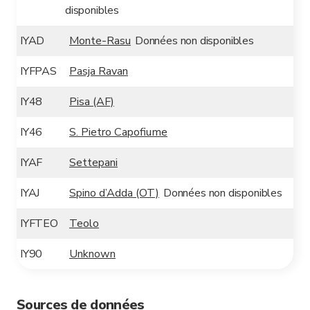
disponibles
IYAD
Monte-Rasu
Données non disponibles
IYFPAS
Pasja Ravan
IY48
Pisa (AF)
IY46
S. Pietro Capofiume
IYAF
Settepani
IYAJ
Spino d’Adda (OT)
Données non disponibles
IYFTEO
Teolo
IY90
Unknown
Sources de données