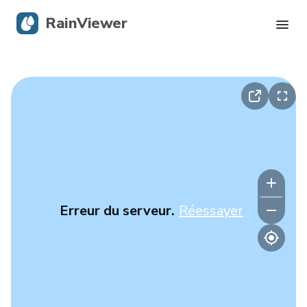
RainViewer
Radar en direct
Suivi des ouragans
Alertes graves
Blog
Erreur du serveur.
Réessayer
Obtenir l’application