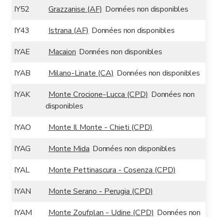
IY52
Grazzanise (AF)
Données non disponibles
IY43
Istrana (AF)
Données non disponibles
IYAE
Macaion
Données non disponibles
IYAB
Milano-Linate (CA)
Données non disponibles
IYAK
Monte Crocione-Lucca (CPD)
Données non
disponibles
IYAO
Monte Il Monte - Chieti (CPD)
IYAG
Monte Mida
Données non disponibles
IYAL
Monte Pettinascura - Cosenza (CPD)
IYAN
Monte Serano - Perugia (CPD)
IYAM
Monte Zoufplan - Udine (CPD)
Données non