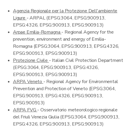
Agenzia Regionale per la Protezione Dell'ambiente
Ligure
- ARPAL (EPSG:3064, EPSG:900913,
EPSG:4326, EPSG:900913, EPSG:900913)
Arpae Emilia-Romagna
- Regional Agency for the
prevention, environment and energy of Emilia-
Romagna (EPSG:3064, EPSG:900913, EPSG:4326,
EPSG:900913, EPSG:900913)
Protezione Civile
- Italian Civil Protection Department
(EPSG:3064, EPSG:900913, EPSG:4326,
EPSG:900913, EPSG:900913)
ARPA Veneto
- Regional Agency for Environmental
Prevention and Protection of Veneto (EPSG:3064,
EPSG:900913, EPSG:4326, EPSG:900913,
EPSG:900913)
ARPA FVG
- Osservatorio meteorologico regionale
del Friuli Venezia Giulia (EPSG:3064, EPSG:900913,
EPSG:4326, EPSG:900913, EPSG:900913)