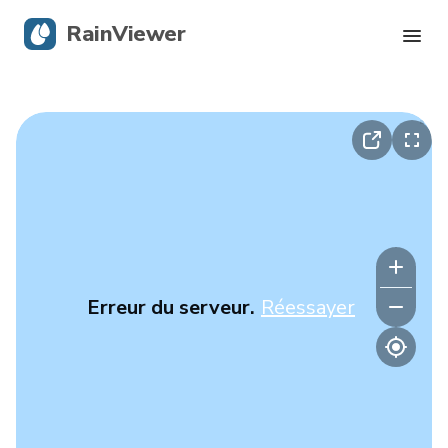
RainViewer
Radar en direct
Suivi des ouragans
Alertes graves
Blog
Erreur du serveur.
Réessayer
Obtenir l’application