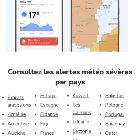
Consultez les alertes météo sévères
par pays
Estonie
Koweït
Pakistan
Émirats
arabes unis
Espagne
Îles
Pologne
Caïmans
Arménie
Finlande
Portugal
Lituanie
Argentine
Fidji
Paraguay
Lettonie
Autriche
France
Qatar