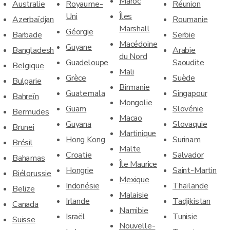
Maroc
Australie
Royaume-
Réunion
Uni
Îles
Azerbaïdjan
Roumanie
Marshall
Géorgie
Barbade
Serbie
Macédoine
Guyane
Bangladesh
Arabie
du Nord
Guadeloupe
Saoudite
Belgique
Mali
Grèce
Suède
Bulgarie
Birmanie
Guatemala
Singapour
Bahreïn
Mongolie
Guam
Slovénie
Bermudes
Macao
Guyana
Slovaquie
Brunei
Martinique
Hong Kong
Surinam
Brésil
Malte
Croatie
Salvador
Bahamas
Île Maurice
Hongrie
Saint-Martin
Biélorussie
Mexique
Indonésie
Thaïlande
Belize
Malaisie
Irlande
Tadjikistan
Canada
Namibie
Israël
Tunisie
Suisse
Nouvelle-