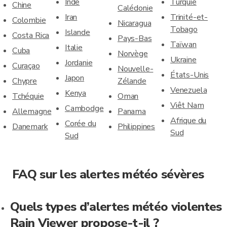
Inde
Turquie
Chine
Calédonie
Iran
Trinité-et-
Colombie
Nicaragua
Tobago
Islande
Costa Rica
Pays-Bas
Taïwan
Italie
Cuba
Norvège
Ukraine
Jordanie
Curaçao
Nouvelle-
États-Unis
Japon
Chypre
Zélande
Venezuela
Kenya
Tchéquie
Oman
Viêt Nam
Cambodge
Allemagne
Panama
Afrique du
Corée du
Danemark
Philippines
Sud
Sud
FAQ sur les alertes météo sévères
Quels types d’alertes météo violentes
Rain Viewer propose-t-il ?