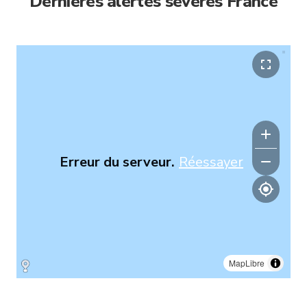
Dernières alertes sévères France
Erreur du serveur.
Réessayer
MapLibre