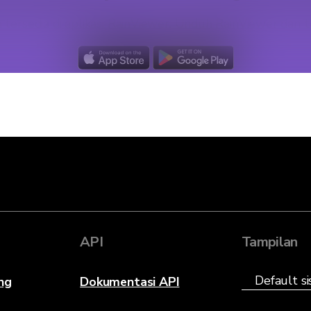
m tersedia di aplikasi RainViewer. Unduh RainViewer d
API
Tampilan
ng
Dokumentasi API