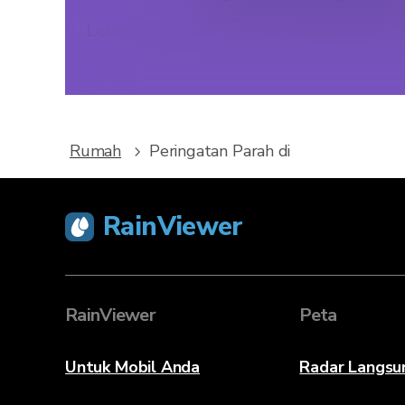
Lebih banyak jenis peringatan cuaca ekstre
Rumah
Peringatan Parah di
RainViewer
RainViewer
Peta
Untuk Mobil Anda
Radar Langsu