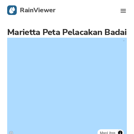
RainViewer
Marietta Peta Pelacakan Badai
Radar Langsung
Pelacakan Badai
Peringatan Keras
Blog
Dapatkan aplikasi
MapLibre