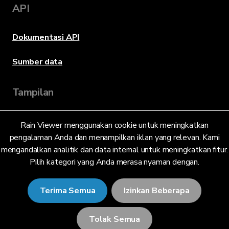
API
Dokumentasi API
Sumber data
Tampilan
Rain Viewer menggunakan cookie untuk meningkatkan
Bahasa
pengalaman Anda dan menampilkan iklan yang relevan. Kami
mengandalkan analitik dan data internal untuk meningkatkan fitur.
Pilih kategori yang Anda merasa nyaman dengan.
Bahasa Indonesia (ID)
Terima Semua
Izinkan Beberapa
Tolak Semua