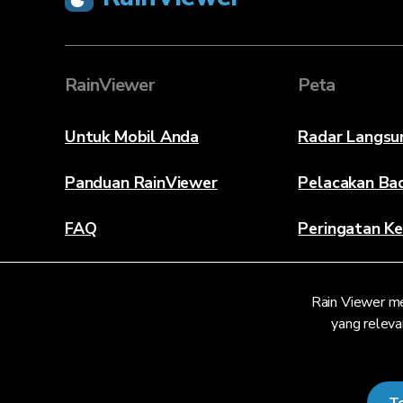
RainViewer
Peta
Untuk Mobil Anda
Radar Langsu
Panduan RainViewer
Pelacakan Ba
FAQ
Peringatan Ke
Tentang
Rain Viewer m
Hubungi Kami
yang releva