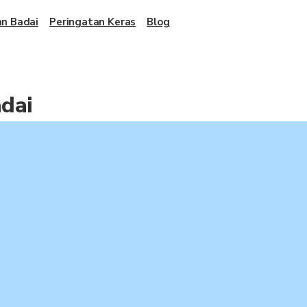
an Badai
Peringatan Keras
Blog
adai