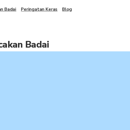
an Badai
Peringatan Keras
Blog
cakan Badai