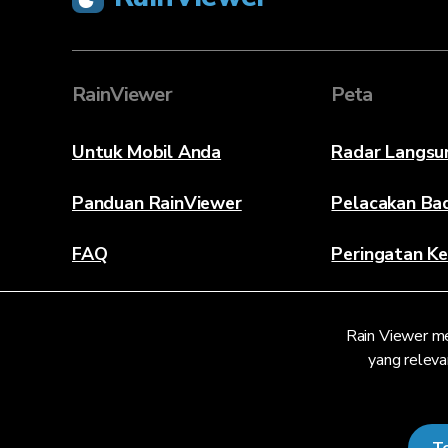
RainViewer
Peta
Untuk Mobil Anda
Radar Langsu
Panduan RainViewer
Pelacakan Ba
FAQ
Peringatan Ke
Tentang
Rain Viewer m
Hubungi Kami
yang releva