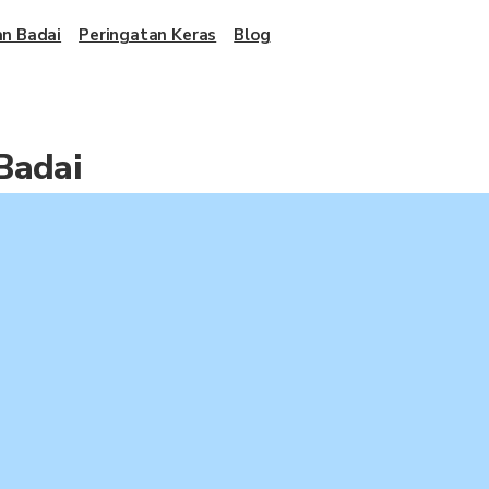
an Badai
Peringatan Keras
Blog
Badai