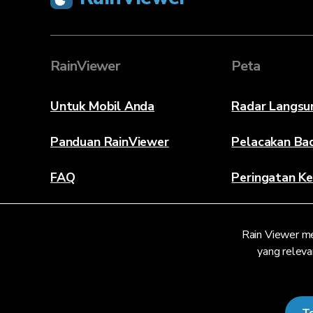
RainViewer
Peta
Untuk Mobil Anda
Radar Langsu
Panduan RainViewer
Pelacakan Ba
FAQ
Peringatan Ke
Tentang
Rain Viewer m
Hubungi Kami
yang releva