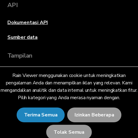
API
Dokumentasi API
Sumber data
Tampilan
Rain Viewer menggunakan cookie untuk meningkatkan
Bahasa
pengalaman Anda dan menampilkan iklan yang relevan. Kami
mengandalkan analitik dan data internal untuk meningkatkan fitur.
Pilih kategori yang Anda merasa nyaman dengan.
Bahasa Indonesia (ID)
Terima Semua
Izinkan Beberapa
Tolak Semua