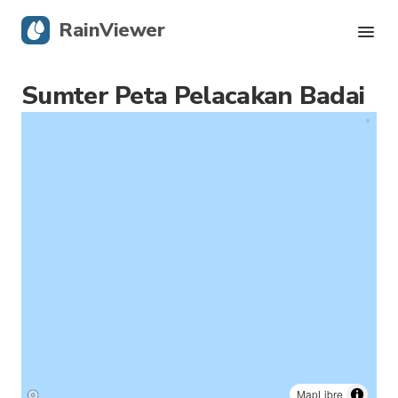
RainViewer
Sumter Peta Pelacakan Badai
Radar Langsung
Pelacakan Badai
Peringatan Keras
Blog
Dapatkan aplikasi
MapLibre