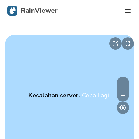
RainViewer
Radar Langsung
Pelacakan Badai
Peringatan Keras
Blog
Kesalahan server.
Coba Lagi
Dapatkan aplikasi