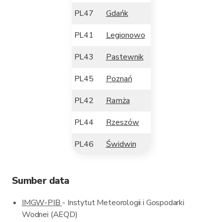
PL47
Gdańk
PL41
Legionowo
PL43
Pastewnik
PL45
Poznań
PL42
Ramża
PL44
Rzeszów
PL46
Świdwin
Sumber data
IMGW-PIB
- Instytut Meteorologii i Gospodarki
Wodnei (AEQD)