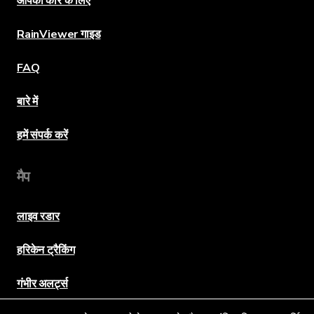
आपकी कार के लिए
RainViewer गाइड
FAQ
बारे में
हमें संपर्क करें
मैप
लाइव रडार
हरिकेन ट्रैकिंग
गंभीर अलर्ट्स