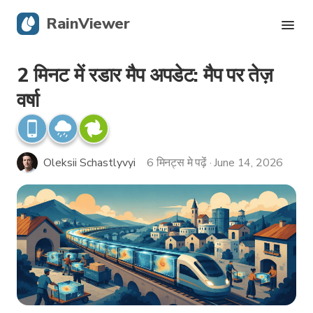
RainViewer
2 मिनट में रडार मैप अपडेट: मैप पर तेज़
लाइव रडार
वर्षा
हरिकेन ट्रैकिंग
गंभीर अलर्ट्स
Oleksii Schastlyvyi
6 मिनट्स मे पढ़ेंं · June 14, 2026
ब्लॉग
ऐप पाएं