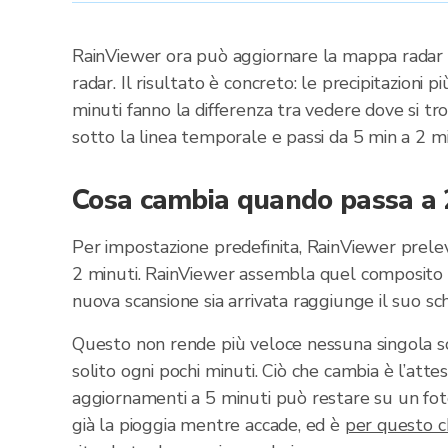
RainViewer ora può aggiornare la mappa radar og
radar. Il risultato è concreto: le precipitazion
minuti fanno la differenza tra vedere dove si tr
sotto la linea temporale e passi da 5 min a 2 mi
Cosa cambia quando passa a 
Per impostazione predefinita, RainViewer prelev
2 minuti. RainViewer assembla quel composito a 
nuova scansione sia arrivata raggiunge il suo sc
Questo non rende più veloce nessuna singola s
solito ogni pochi minuti. Ciò che cambia è l’att
aggiornamenti a 5 minuti può restare su un foto
già la pioggia mentre accade, ed è
per questo ch