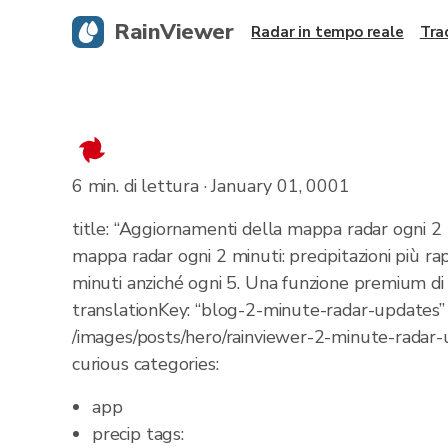
RainViewer
Radar in tempo reale
Tra
6 min. di lettura · January 01, 0001
title: “Aggiornamenti della mappa radar ogni 2 
mappa radar ogni 2 minuti: precipitazioni più ra
minuti anziché ogni 5. Una funzione premium di
translationKey: “blog-2-minute-radar-updates” u
/images/posts/hero/rainviewer-2-minute-radar-
curious categories:
app
precip tags: