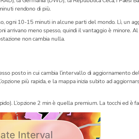
XRAD), la Germania (DWD), la Repubblica Ceca, i Paesi Bas
minuti rendono di più.
o, ogni 10-15 minuti in alcune parti del mondo. Lì, un 
ni arrivano meno spesso, quindi il vantaggio è minore. Al
ostazione non cambia nulla.
esso posto in cui cambia l’intervallo di aggiornamento de
l’opzione più rapida, e la mappa inizia subito ad aggiornars
ido). L’opzione 2 min è quella premium. La tocchi ed è fa