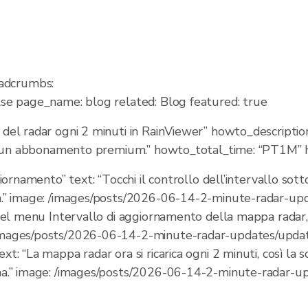
adcrumbs:
alse page_name: blog related: Blog featured: true
el radar ogni 2 minuti in RainViewer” howto_description
sto un abbonamento premium.” howto_total_time: “PT1M”
giornamento” text: “Tocchi il controllo dell’intervallo sot
in.” image: /images/posts/2026-06-14-2-minute-radar-upd
“Nel menu Intervallo di aggiornamento della mappa radar, 
/images/posts/2026-06-14-2-minute-radar-updates/update
t: “La mappa radar ora si ricarica ogni 2 minuti, così la s
ima.” image: /images/posts/2026-06-14-2-minute-radar-up