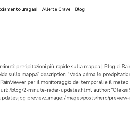
cciamento uragani
Allerte Grave
Blog
minuti: precipitazioni più rapide sulla mappa | Blog di Ra
pide sulla mappa” description: “Veda prima le precipitazion
 RainViewer per il monitoraggio dei temporali e il mete
rl: /blog/2-minute-radar-updates.html author: “Oleksii S
updates.jpg preview_image: /images/posts/hero/preview-