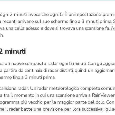
ni 2 minuti invece che ogni 5. È un’impostazione premium
i più recenti arrivano sul suo schermo fino a 3 minuti prim
ova una cella adesso e dove si trovava una scansione fa. A
n.
2 minuti
a un nuovo composito radar ogni 5 minuti. Con gli aggior
partire da centinaia di radar distinti, quindi un aggiorn
hermo fino a 3 minuti prima.
cansione radar. Un radar meteorologico completa comunqu
esa tra il momento in cui una scansione arriva a RainViewe
gramma più vecchio per la maggior parte del ciclo. Con 2 
e il radar batte una previsione per l’ora successiva
; gli 