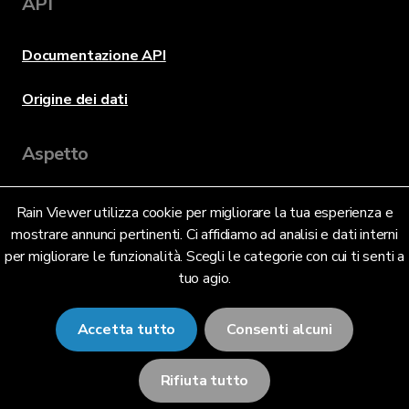
API
Documentazione API
Origine dei dati
Aspetto
Rain Viewer utilizza cookie per migliorare la tua esperienza e
Lingua
mostrare annunci pertinenti. Ci affidiamo ad analisi e dati interni
per migliorare le funzionalità. Scegli le categorie con cui ti senti a
tuo agio.
Italiano (IT)
Accetta tutto
Consenti alcuni
Rifiuta tutto
© 2026 RainViewer,
MeteoLab Inc.