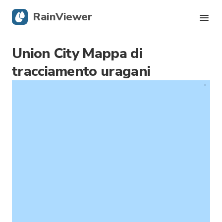
RainViewer
Union City Mappa di
Radar in tempo reale
tracciamento uragani
Tracciamento uragani
Allerte Grave
Blog
Scarica l'app