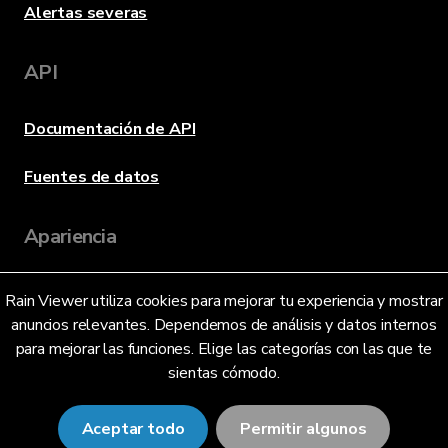
Alertas severas
API
Documentación de API
Fuentes de datos
Apariencia
Rain Viewer utiliza cookies para mejorar tu experiencia y mostrar
Idioma
anuncios relevantes. Dependemos de análisis y datos internos
para mejorar las funciones. Elige las categorías con las que te
sientas cómodo.
Español (México) (MX)
Aceptar todo
Permitir algunos