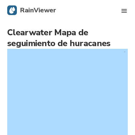
RainViewer
Clearwater Mapa de
Radar en vivo
seguimiento de huracanes
Seguimiento de huracanes
Alertas severas
Blog
Descargar la app