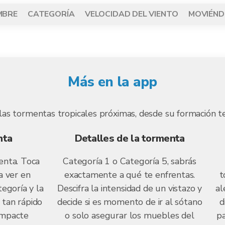
MBRE
CATEGORÍA
VELOCIDAD DEL VIENTO
MOVIÉND
Más en la app
las tormentas tropicales próximas, desde su formación te
nta
Detalles de la tormenta
enta. Toca
Categoría 1 o Categoría 5, sabrás
a ver en
exactamente a qué te enfrentas.
t
tegoría y la
Descifra la intensidad de un vistazo y
al
 tan rápido
decide si es momento de ir al sótano
d
impacte
o solo asegurar los muebles del
pa