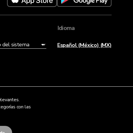
Idioma
Español (México) (MX)
elevantes.
tegorías con las