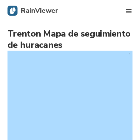
RainViewer
Trenton Mapa de seguimiento
Radar en vivo
de huracanes
Seguimiento de huracanes
Alertas severas
Blog
Descargar la app