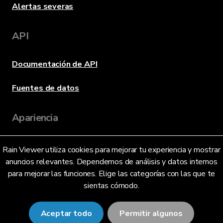
Alertas severas
API
Documentación de API
Fuentes de datos
Apariencia
Rain Viewer utiliza cookies para mejorar tu experiencia y mostrar
Idioma
anuncios relevantes. Dependemos de análisis y datos internos
para mejorar las funciones. Elige las categorías con las que te
sientas cómodo.
Español (México) (MX)
Aceptar todo
Permitir algunos