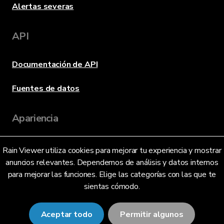
Alertas severas
API
Documentación de API
Fuentes de datos
Apariencia
Rain Viewer utiliza cookies para mejorar tu experiencia y mostrar
Idioma
anuncios relevantes. Dependemos de análisis y datos internos
para mejorar las funciones. Elige las categorías con las que te
sientas cómodo.
Español (México) (MX)
Aceptar todo
Permitir algunos