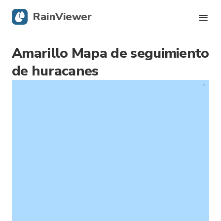
RainViewer
Amarillo Mapa de seguimiento
Radar en vivo
de huracanes
Seguimiento de huracanes
Alertas severas
Blog
Descargar la app