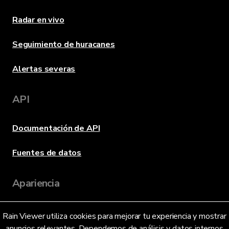
Radar en vivo
Seguimiento de huracanes
Alertas severas
API
Documentación de API
Fuentes de datos
Apariencia
Rain Viewer utiliza cookies para mejorar tu experiencia y mostrar
Idioma
anuncios relevantes. Dependemos de análisis y datos internos