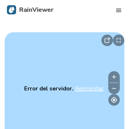
RainViewer
Radar en vivo
Seguimiento de huracanes
Alertas severas
Blog
Error del servidor.
Reintentar
Descargar la app