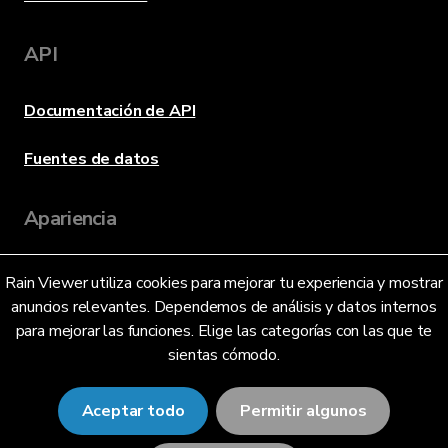
API
Documentación de API
Fuentes de datos
Apariencia
Rain Viewer utiliza cookies para mejorar tu experiencia y mostrar
Idioma
anuncios relevantes. Dependemos de análisis y datos internos
para mejorar las funciones. Elige las categorías con las que te
sientas cómodo.
Español (México) (MX)
Aceptar todo
Permitir algunos