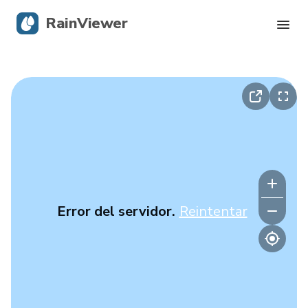
RainViewer
Radar en vivo
Seguimiento de huracanes
Alertas severas
Blog
Error del servidor.
Reintentar
Descargar la app