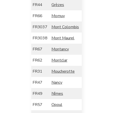
FR44
Grèzes
FR66
Momuy
FR3037
Mont Colombis
FR3038
Mont Maurel
FR67
Montancy
FR62
Montclar
FR31
Moucherotte
FR47
Nancy
FR49
Nîmes
FR57
Opoul