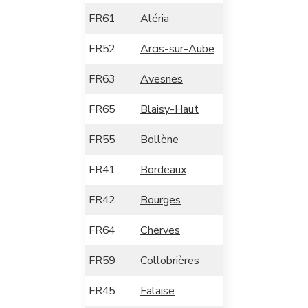
FR61
Aléria
FR52
Arcis-sur-Aube
FR63
Avesnes
FR65
Blaisy-Haut
FR55
Bollène
FR41
Bordeaux
FR42
Bourges
FR64
Cherves
FR59
Collobrières
FR45
Falaise