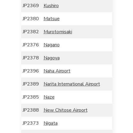
JP2369
Kushiro
JP2380
Matsue
JP2382
Murotomisaki
JP2376
Nagano
JP2378
Nagoya
JP2396
Naha Airport
JP2389
Narita International Airport
JP2385
Naze
JP2388
New Chitose Airport
JP2373
Nigata