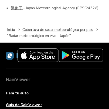
気象庁
- Japan Meteorological Agency (EPSG:4326)
Inicio
Cobertura de radar meteorológico por país
"Radar meteorológico en vivo - Japón"
RainViewer
RainViewer
Para tu auto
Guía de RainViewer