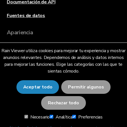
Documentación de API
Fuentes de datos
Apariencia
Rain Viewer utiliza cookies para mejorar tu experiencia y mostrar
Idioma
anuncios relevantes. Dependemos de análisis y datos internos
para mejorar las funciones. Elige las categorías con las que te
sientas cómodo.
Español (México) (MX)
Aceptar todo
Permitir algunos
Rechazar todo
© 2026 RainViewer,
MeteoLab Inc.
Necesario
Analítica
Preferencias
Aviso de Privacidad
Términos y condiciones