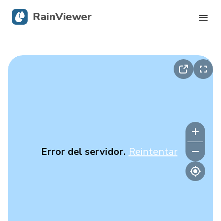
RainViewer
Radar en vivo
Seguimiento de huracanes
Alertas severas
Blog
Error del servidor.
Reintentar
Descargar la app